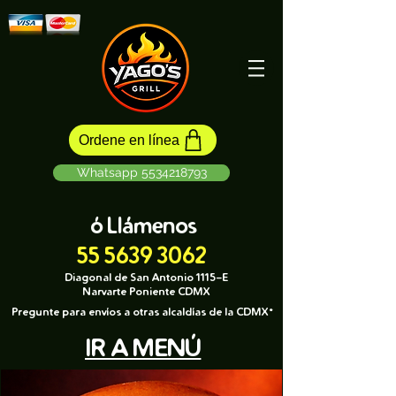
Ordene en línea
Whatsapp 5534218793
ó Llámenos
55 5639 3062
Diagonal de San Antonio 1115-E
Narvarte Poniente CDMX
Pregunte para envíos a otras alcaldías de la CDMX*
IR A MENÚ