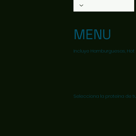
MENU
Incluye Hamburguesas, Hot D
Selecciona la proteina de t