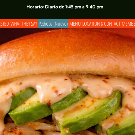
Horario: Diario de 1:45 pm a 9:40 pm
ESTED
WHAT THEY SAY
Pedidos (Nuevo)
MENU
LOCATION & CONTACT
MEMBE