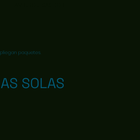
.
HAMBURGUESAS DOBLES...
PAQUETES HAMBURGUES.
spliegan paquetes.
AS SOLAS